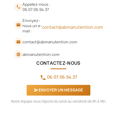
Appelez-nous :

06.07.06.94.37
Envoyez-

nous un e-
contact@abmanutention.com
mail :
contact@abmanutention.com
email
abmanutention.com
language
CONTACTEZ-NOUS
06.07.06.94.37
phone
ENVOYER UN MESSAGE
send
Notre équipe vous répond du lundi au vendredi de 8h à 18h.