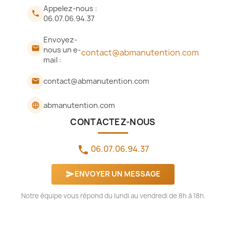
Appelez-nous :

06.07.06.94.37
Envoyez-

nous un e-
contact@abmanutention.com
mail :
contact@abmanutention.com
email
abmanutention.com
language
CONTACTEZ-NOUS
06.07.06.94.37
phone
ENVOYER UN MESSAGE
send
Notre équipe vous répond du lundi au vendredi de 8h à 18h.