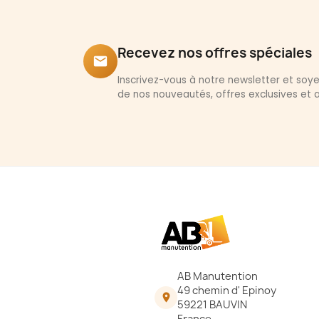
Recevez nos offres spéciales
email
Inscrivez-vous à notre newsletter et so
de nos nouveautés, offres exclusives et a
AB Manutention
49 chemin d' Epinoy

59221 BAUVIN
France