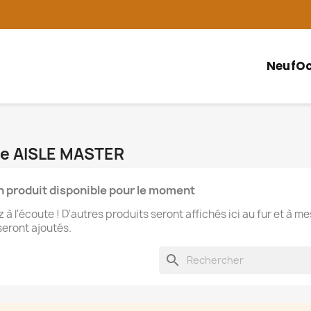
Neuf
Oc
que AISLE MASTER
 produit disponible pour le moment
 à l'écoute ! D'autres produits seront affichés ici au fur et à m
 seront ajoutés.
search