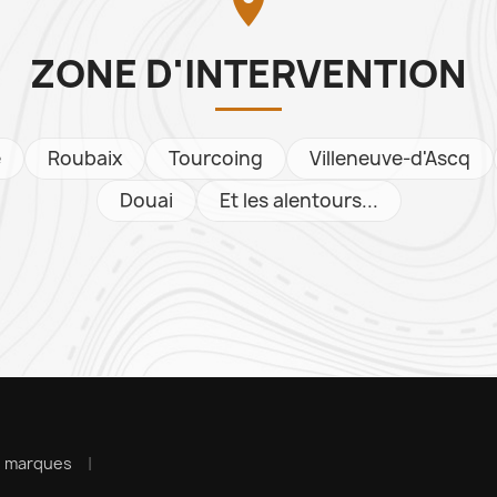

ZONE D'INTERVENTION
e
Roubaix
Tourcoing
Villeneuve-d'Ascq
Douai
Et les alentours...
s marques