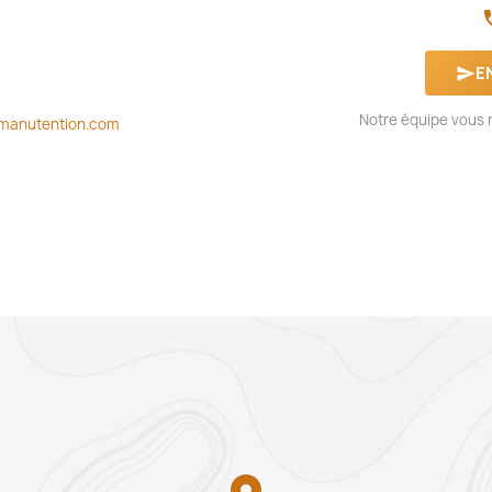
ph
E
send
Notre équipe vous r
manutention.com