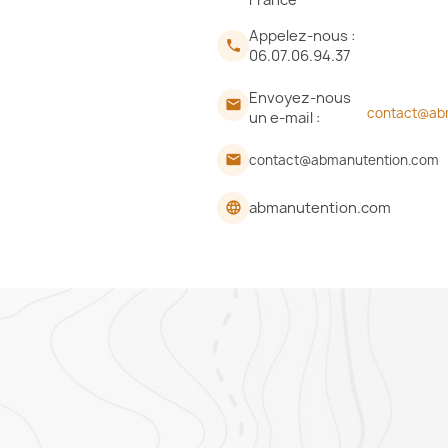
Appelez-nous :

06.07.06.94.37
Envoyez-nous

contact@ab
un e-mail :
contact@abmanutention.com
email
abmanutention.com
language