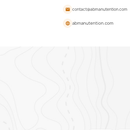
contact@abmanutention.com
email
abmanutention.com
language