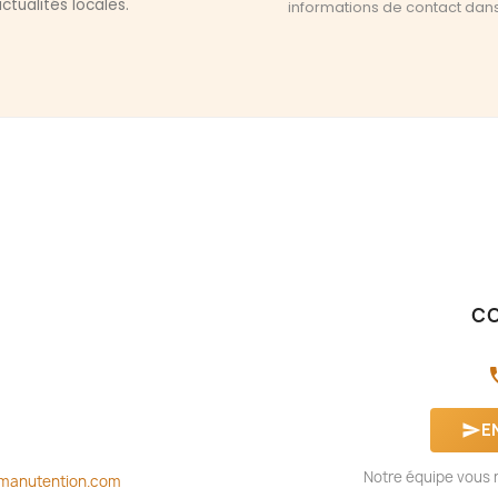
ctualités locales.
informations de contact dans l
C
ph
E
send
Notre équipe vous r
manutention.com