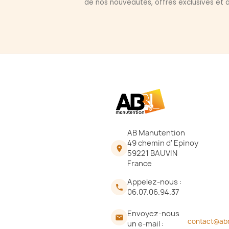
de nos nouveautés, offres exclusives et a
AB Manutention
49 chemin d' Epinoy

59221 BAUVIN
France
Appelez-nous :

06.07.06.94.37
Envoyez-nous

contact@ab
un e-mail :