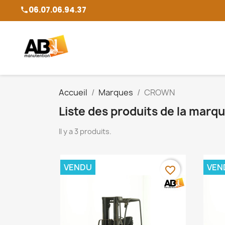
06.07.06.94.37
phone
Accueil
Marques
CROWN
Liste des produits de la ma
Il y a 3 produits.
VENDU
VEN
favorite_border