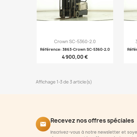
Aperçu rapide

Crown SC-5360-2.0
Référence: 3863-Crown SC-5360-2.0
Réfé
4 900,00 €
Affichage 1-3 de 3 article(s)
Recevez nos offres spéciales
email
Inscrivez-vous à notre newsletter et so