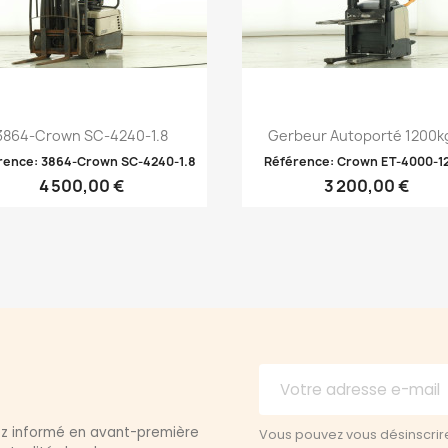
Aperçu rapide
Aperçu rapide


3864-Crown SC-4240-1.8
Gerbeur Autoporté 1200kg
rence: 3864-Crown SC-4240-1.8
Référence: Crown ET-4000-1
4 500,00 €
3 200,00 €
yez informé en avant-première
Vous pouvez vous désinscrir