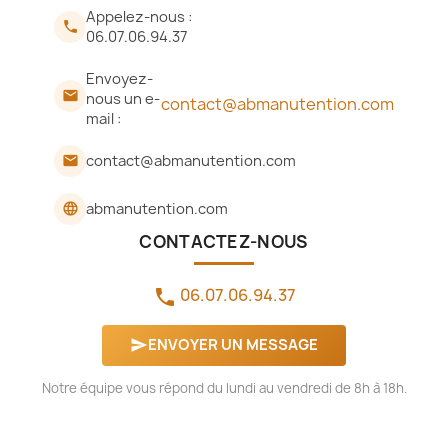
Appelez-nous :

06.07.06.94.37
Envoyez-

nous un e-
contact@abmanutention.com
mail :
contact@abmanutention.com
email
abmanutention.com
language
CONTACTEZ-NOUS
06.07.06.94.37
phone
ENVOYER UN MESSAGE
send
Notre équipe vous répond du lundi au vendredi de 8h à 18h.