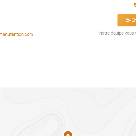
ph
E
send
Notre équipe vous r
manutention.com