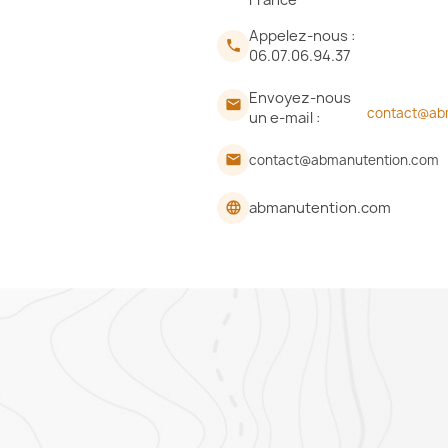
Appelez-nous :

06.07.06.94.37
Envoyez-nous

contact@ab
un e-mail :
contact@abmanutention.com
email
abmanutention.com
language