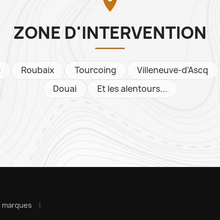

ZONE D'INTERVENTION
e
Roubaix
Tourcoing
Villeneuve-d'Ascq
Douai
Et les alentours...
s marques