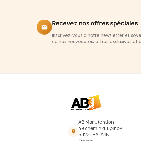
Recevez nos offres spéciales
email
Inscrivez-vous à notre newsletter et so
de nos nouveautés, offres exclusives et a
AB Manutention
49 chemin d' Epinoy

59221 BAUVIN
France