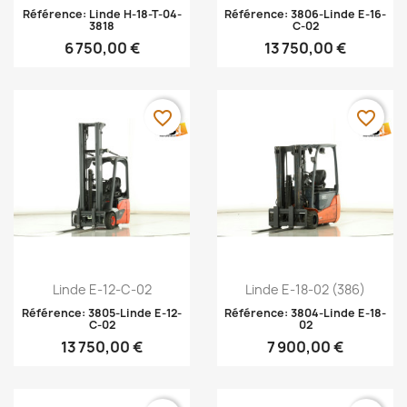
Référence: Linde H-18-T-04-
Référence: 3806-Linde E-16-
3818
C-02
6 750,00 €
13 750,00 €
favorite_border
favorite_border
Aperçu rapide
Aperçu rapide


Linde E-12-C-02
Linde E-18-02 (386)
Référence: 3805-Linde E-12-
Référence: 3804-Linde E-18-
C-02
02
13 750,00 €
7 900,00 €