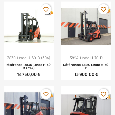
favorite_border
favorite_border
Aperçu rapide
Aperçu rapide


3830-Linde H-50-D (394)
3894-Linde H-70-D
Référence: 3830-Linde H-50-
Référence: 3894-Linde H-70-
D (394)
D
14 750,00 €
13 900,00 €
favorite_border
favorite_border