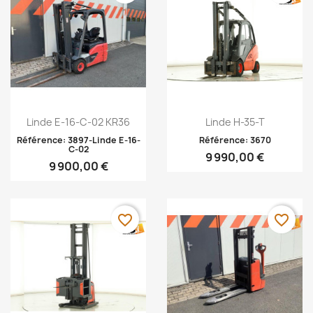
Aperçu rapide
Aperçu rapide


Linde E-16-C-02 KR36
Linde H-35-T
Référence: 3897-Linde E-16-
Référence: 3670
C-02
9 990,00 €
9 900,00 €
favorite_border
favorite_border