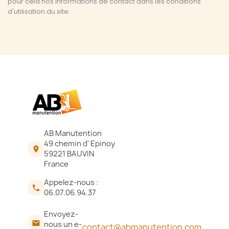
pour cela nos informations de contact dans les conditions
d'utilisation du site.
AB Manutention
49 chemin d' Epinoy

59221 BAUVIN
France
Appelez-nous :

06.07.06.94.37
Envoyez-

nous un e-
contact@abmanutention.com