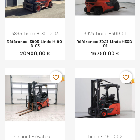
Aperçu rapide
Aperçu rapide


3895-Linde H-80-D-03
3923-Linde H30D-01
Référence: 3895-Linde H-80-
Référence: 3923-Linde H30D-
D-03
01
20 900,00 €
16 750,00 €
favorite_border
favorite_border
Aperçu rapide
Aperçu rapide


Chariot Élévateur...
Linde E-16-C-02