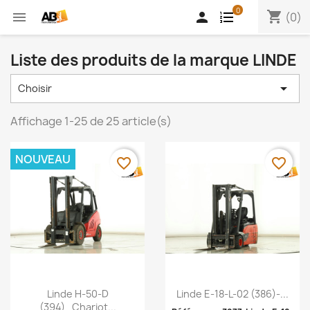
0
shopping_cart


(0)
Liste des produits de la marque LINDE

Choisir
Affichage 1-25 de 25 article(s)
NOUVEAU
favorite_border
favorite_border
Aperçu rapide
Aperçu rapide


Linde H-50-D
Linde E-18-L-02 (386)-...
(394)_Chariot...