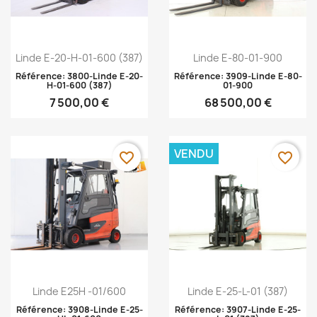
Aperçu rapide
Aperçu rapide


Linde E-20-H-01-600 (387)
Linde E-80-01-900
Référence: 3800-Linde E-20-
Référence: 3909-Linde E-80-
H-01-600 (387)
01-900
7 500,00 €
68 500,00 €
VENDU
favorite_border
favorite_border
Aperçu rapide
Aperçu rapide


Linde E25H -01/600
Linde E-25-L-01 (387)
Référence: 3908-Linde E-25-
Référence: 3907-Linde E-25-