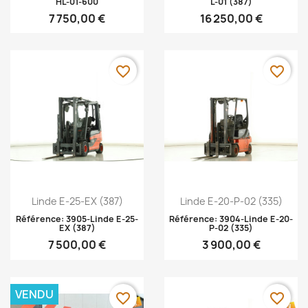
HL-01-600
L-01 (387)
7 750,00 €
16 250,00 €
favorite_border
favorite_border
Aperçu rapide
Aperçu rapide


Linde E-25-EX (387)
Linde E-20-P-02 (335)
Référence: 3905-Linde E-25-
Référence: 3904-Linde E-20-
EX (387)
P-02 (335)
7 500,00 €
3 900,00 €
VENDU
favorite_border
favorite_border