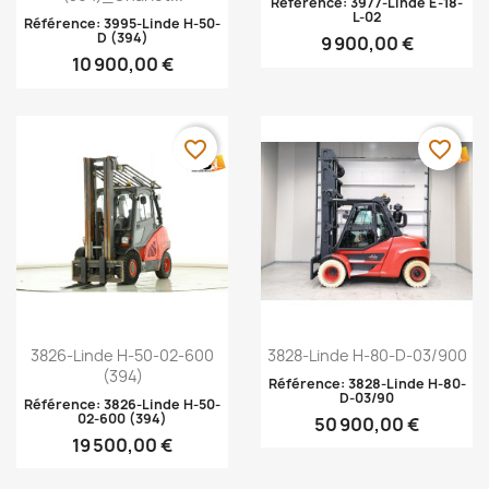
Référence: 3977-Linde E-18-
L-02
Référence: 3995-Linde H-50-
D (394)
9 900,00 €
10 900,00 €
favorite_border
favorite_border
Aperçu rapide
Aperçu rapide


3826-Linde H-50-02-600
3828-Linde H-80-D-03/900
(394)
Référence: 3828-Linde H-80-
D-03/90
Référence: 3826-Linde H-50-
02-600 (394)
50 900,00 €
19 500,00 €