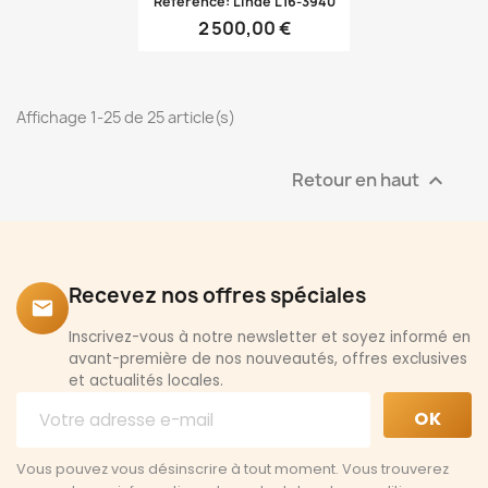
Référence: Linde L16-3940
2 500,00 €
Affichage 1-25 de 25 article(s)
Retour en haut

Recevez nos offres spéciales
email
Inscrivez-vous à notre newsletter et soyez informé en
avant-première de nos nouveautés, offres exclusives
et actualités locales.
Vous pouvez vous désinscrire à tout moment. Vous trouverez