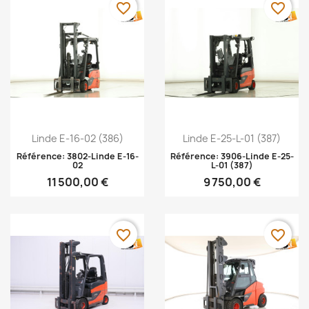
favorite_border
favorite_border
Aperçu rapide
Aperçu rapide


Linde E-16-02 (386)
Linde E-25-L-01 (387)
Référence: 3802-Linde E-16-
Référence: 3906-Linde E-25-
02
L-01 (387)
11 500,00 €
9 750,00 €
favorite_border
favorite_border