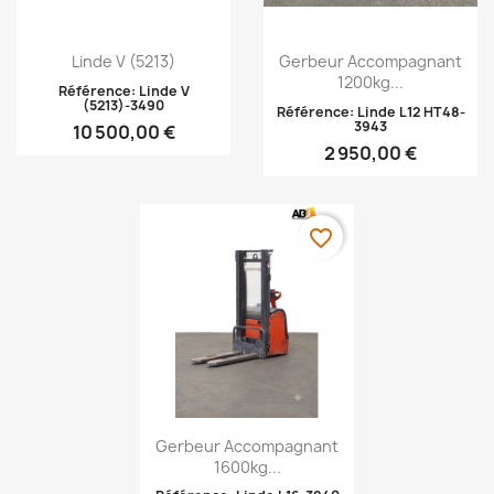
Aperçu rapide
Aperçu rapide


Linde V (5213)
Gerbeur Accompagnant
1200kg...
Référence: Linde V
(5213)-3490
Référence: Linde L12 HT48-
3943
10 500,00 €
2 950,00 €
favorite_border
Aperçu rapide

Gerbeur Accompagnant
1600kg...